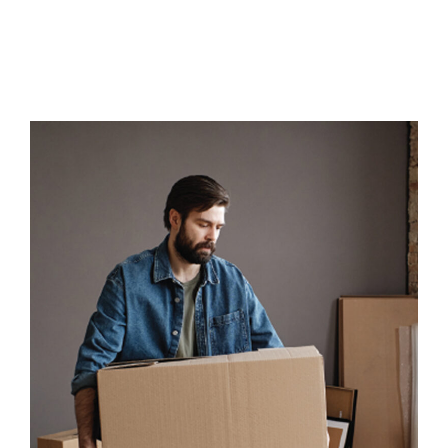
(
P
더
m
A
2
글