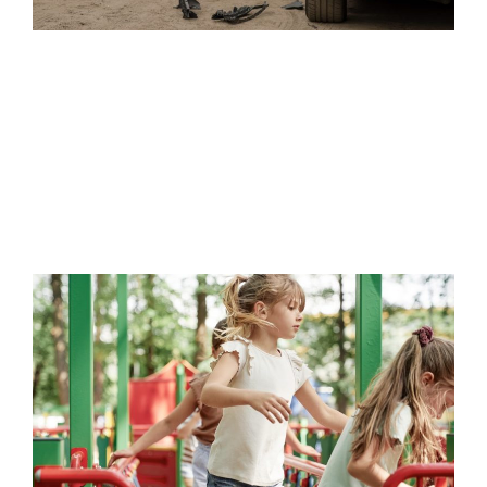
난
P
더
m
J
2