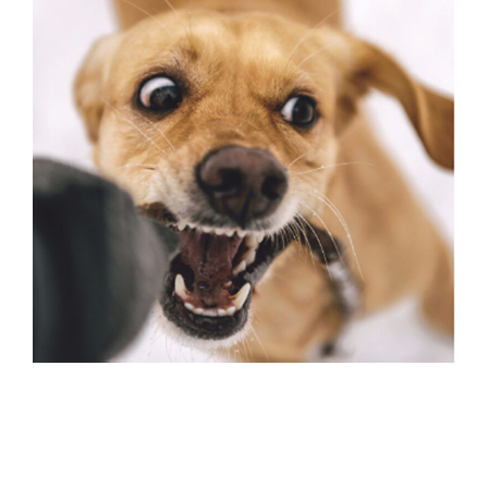
m
A
2
년
‘
(
D
더