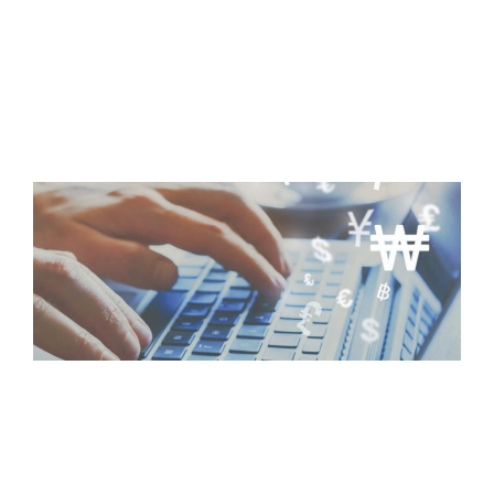
보
정
A
더
m
J
2