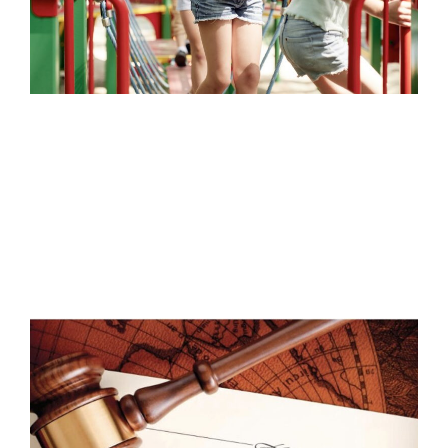
더
m
J
2