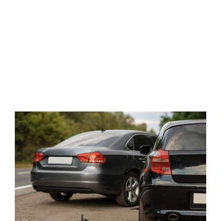
할
더
m
J
2