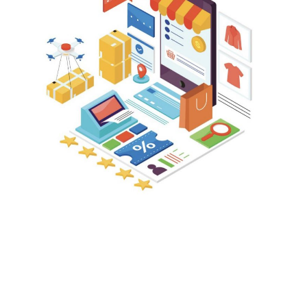
m
J
2
글
더