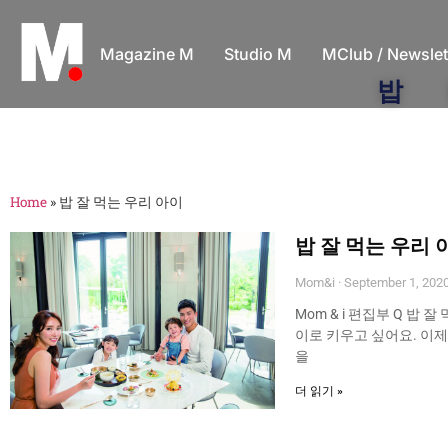
Magazine M
Studio M
MClub / Newslet
밥 
Home
»
밥 잘 먹는 우리 아이
밥 잘 먹는 우리 
Mom&i
September 1, 202
Mom & i 편집부 Q 밥 
이로 키우고 싶어요. 이제
을
더 읽기 »