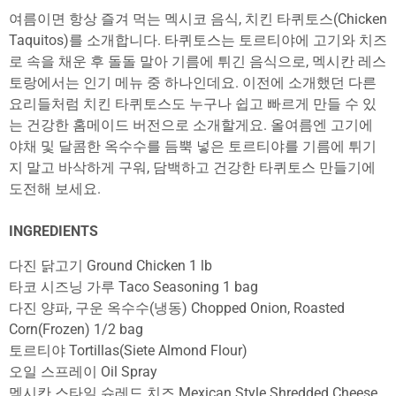
여름이면 항상 즐겨 먹는 멕시코 음식, 치킨 타퀴토스(Chicken
Taquitos)를 소개합니다. 타퀴토스는 토르티야에 고기와 치즈
로 속을 채운 후 돌돌 말아 기름에 튀긴 음식으로, 멕시칸 레스
토랑에서는 인기 메뉴 중 하나인데요. 이전에 소개했던 다른
요리들처럼 치킨 타퀴토스도 누구나 쉽고 빠르게 만들 수 있
는 건강한 홈메이드 버전으로 소개할게요.
올여름엔 고기에
야채 및 달콤한 옥수수를 듬뿍 넣은 토르티야를 기름에 튀기
지 말고 바삭하게 구워, 담백하고 건강한 타퀴토스 만들기에
도전해 보세요
.
INGREDIENTS
다진 닭고기 Ground Chicken 1 lb
타코 시즈닝 가루 Taco Seasoning 1 bag
다진 양파, 구운 옥수수(냉동) Chopped Onion, Roasted
Corn(Frozen) 1/2 bag
토르티야 Tortillas(Siete Almond Flour)
오일 스프레이 Oil Spray
멕시칸 스타일
슈레드
치즈 Mexican Style Shredded Cheese