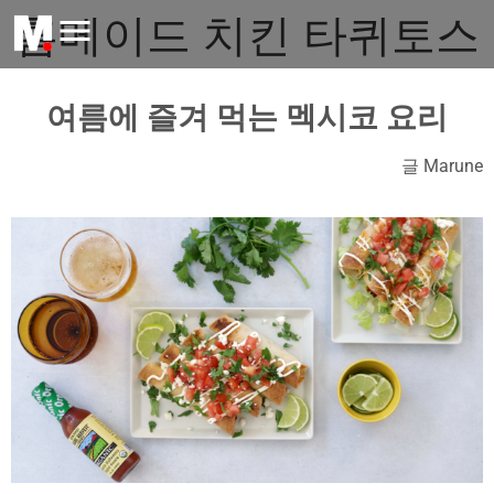
홈메이드 치킨 타퀴토스
여름에 즐겨 먹는
멕시코 요리
글 Marune