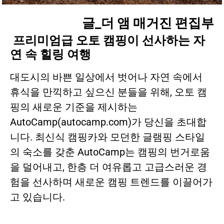
글_더 앰 매거진 편집부
프리미엄급
오토
캠핑이
선사하는
자
연
속
힐링
여행
대도시의 바쁜 일상에서 벗어나 자연 속에서
휴식을 만끽하고 싶으신 분들을 위해, 오토 캠
핑의 새로운 기준을 제시하는
AutoCamp(autocamp.com)가 당신을 초대합
니다. 최신식 캠핑카와 모던한 글램핑 스타일
의 숙소를 갖춘 AutoCamp는 캠핑의 번거로움
을 덜어내고, 한층 더 여유롭고 고급스러운 경
험을 선사하며 새로운 캠핑 트렌드를 이끌어가
고 있습니다.