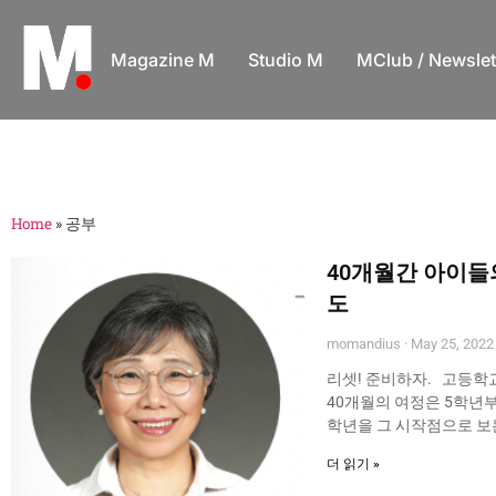
Magazine M
Studio M
MClub / Newslet
Home
»
공부
40개월간 아이들
도
momandius
May 25, 2022
리셋! 준비하자. 고등학
40개월의 여정은 5학년부
학년을 그 시작점으로 보
더 읽기 »