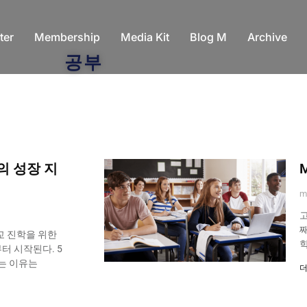
ter
Membership
Media Kit
Blog M
Archive
공부
의 성장 지
M
m
고
교 진학을 위한
터 시작된다. 5
는 이유는
더