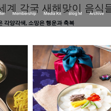
세계 각국 새해맞이 음식
ter
Membership
Media Kit
Blog M
Archive
 각양각색, 소망은 행운과 축복