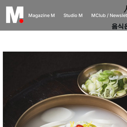
Magazine M
Studio M
MClub / Newslet
음식은